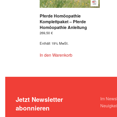
Pferde Homöopathie
Komplettpaket – Pferde
Homöopathie Anleitung
269,50
€
Enthält 19% MwSt.
In den Warenkorb
Jetzt Newsletter
Im Newsle
Neuigkei
abonnieren