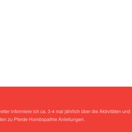
tter informiere ich ca. 3-4 mal jährlich über die Aktivitäten und
ten zu Pferde Homöopathie Anleitungen.