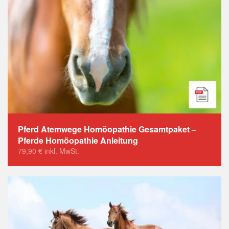
Pferd Atemwege Homöopathie Gesamtpaket –
Pferde Homöopathie Anleitung
79,90
€
inkl. MwSt.