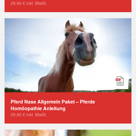
29,90
€
inkl. MwSt.
Pferd Nase Allgemein Paket – Pferde
Homöopathie Anleitung
29,90
€
inkl. MwSt.