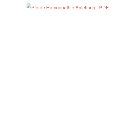
Shop
Pferd Bewegungsapparat / Stützapparat Paket –
Pferde Homöopathie Anleitung
79,90
€
inkl. MwSt.
In dem Pferd Bewegungsapparat /
Stützapparat Paket bekommst du die
Homöopathie Anleitung „Hals beim Pferd“,
„Hinterhand beim Pferd“, „Vorderhand beim
Pferd“ und „Rücken beim Pferd“ PLUS
ausgewählte Bonuspakete für Pferde.