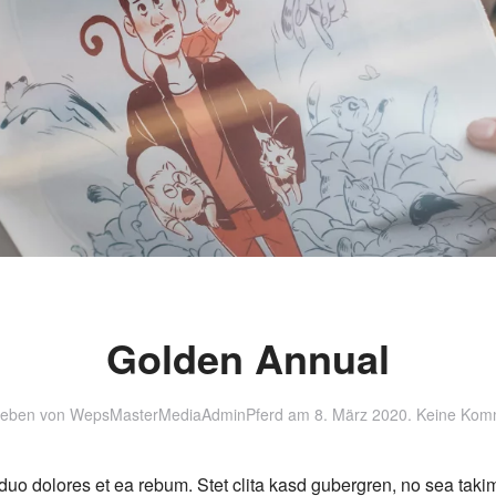
Golden Annual
ieben von
WepsMasterMediaAdminPferd
am
8. März 2020
.
Keine Kom
 duo dolores et ea rebum. Stet clita kasd gubergren, no sea tak