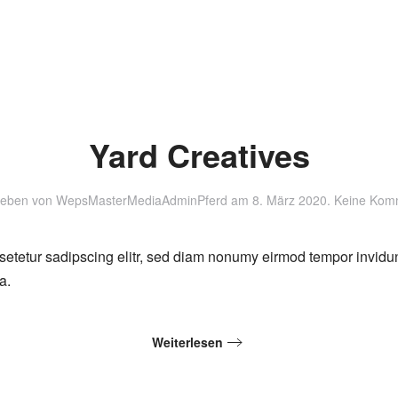
Yard Creatives
ieben von
WepsMasterMediaAdminPferd
am
8. März 2020
.
Keine Kom
setetur sadipscing elitr, sed diam nonumy eirmod tempor invidu
a.
Weiterlesen