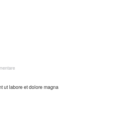
zu
mentare
Yard
Creatives
nt ut labore et dolore magna