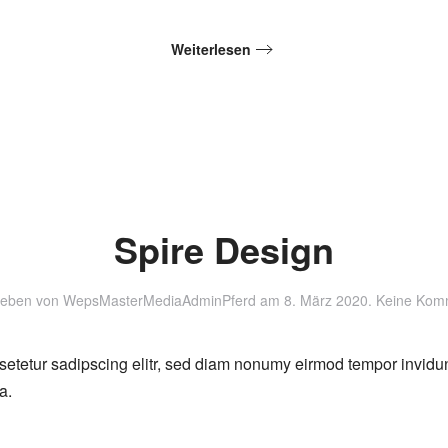
Weiterlesen
Spire Design
ieben von
WepsMasterMediaAdminPferd
am
8. März 2020
.
Keine Kom
setetur sadipscing elitr, sed diam nonumy eirmod tempor invidu
a.