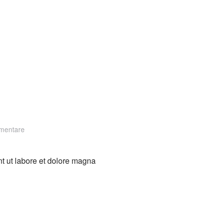
zu
mentare
Seek
Marketing
nt ut labore et dolore magna