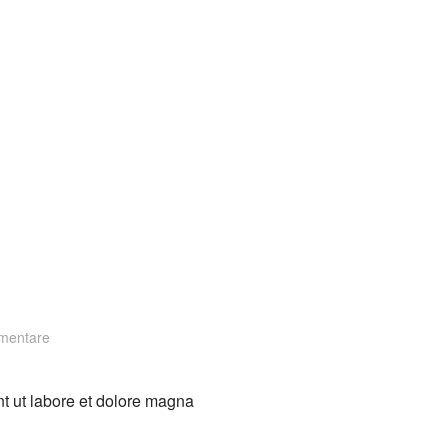
zu
mentare
Monday
Agency
nt ut labore et dolore magna