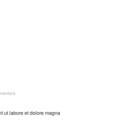
zu
mentare
Spire
Design
nt ut labore et dolore magna