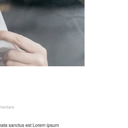
zu
mentare
Golden
Annual
imata sanctus est Lorem ipsum