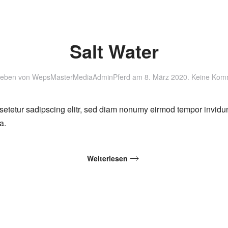
Salt Water
ieben von
WepsMasterMediaAdminPferd
am
8. März 2020
.
Keine Kom
setetur sadipscing elitr, sed diam nonumy eirmod tempor invidu
a.
Weiterlesen