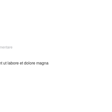
zu
mentare
Good
Offset
nt ut labore et dolore magna