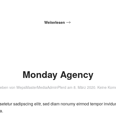
Weiterlesen
Monday Agency
ieben von
WepsMasterMediaAdminPferd
am
8. März 2020
.
Keine Kom
setetur sadipscing elitr, sed diam nonumy eirmod tempor invidu
a.