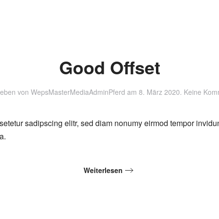
Good Offset
ieben von
WepsMasterMediaAdminPferd
am
8. März 2020
.
Keine Kom
setetur sadipscing elitr, sed diam nonumy eirmod tempor invidu
a.
Weiterlesen