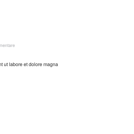
zu
mentare
Salt
Water
nt ut labore et dolore magna