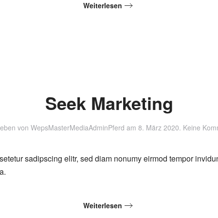
Weiterlesen
Seek Marketing
ieben von
WepsMasterMediaAdminPferd
am
8. März 2020
.
Keine Kom
setetur sadipscing elitr, sed diam nonumy eirmod tempor invidu
a.
Weiterlesen